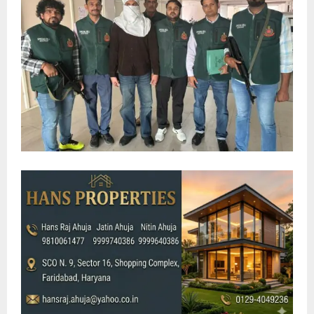
E
N
U