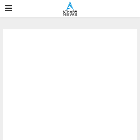
P
R
I
M
A
R
Y
M