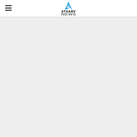
P
R
I
M
A
R
Y
M