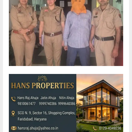
E
N
U