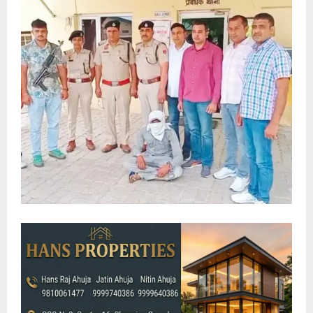
E
N
U