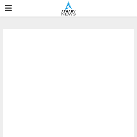
P
R
I
M
A
R
Y
M