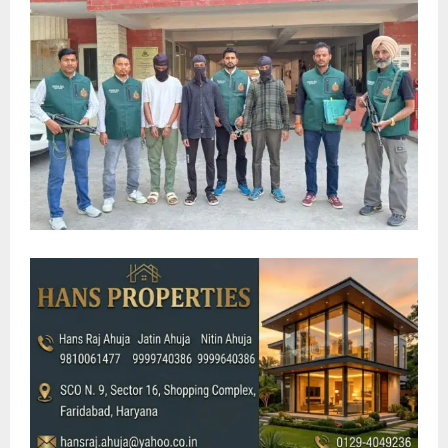
E
N
U