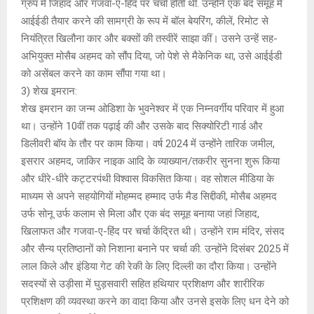
ग्रुप में जिहाद और गजवा-ए-हिंद पर चर्चा होती थी. उन्होंने एक बंद समूह में
आईईडी तैयार करने की सामग्री के रूप में बॉल बेयरिंग, कीलें, रिमोट से
नियंत्रित खिलौना कार और बक्सों की तस्वीरें साझा कीं। उसने उन्हें सह-
अभियुक्त मोसैब अहमद को सौंप दिया, जो पेशे से मैकेनिक था, उसे आईईडी
को असेंबल करने का काम सौंपा गया था।
3) शेख इमरान:
शेख इमरान का जन्म ओडिशा के भुवनेश्वर में एक निम्नवर्गीय परिवार में हुआ
था। उन्होंने 10वीं तक पढ़ाई की और उसके बाद सिक्योरिटी गार्ड और
डिलीवरी बॉय के तौर पर काम किया। वर्ष 2024 में उन्होंने तारिक जमील,
इसरार अहमद, जाकिर नाइक आदि के व्याख्यान/तकरीर सुनना शुरू किया
और धीरे-धीरे कट्टरपंथी विश्वास विकसित किया। वह सोशल मीडिया के
माध्यम से अपने सहयोगियों मोहम्मद हम्माद उर्फ मैड सिद्दीकी, मोसैब अहमद
उर्फ सोनू उर्फ कलाम से मिला और एक बंद समूह बनाया जहां जिहाद,
खिलाफत और गजवा-ए-हिंद पर चर्चा केंद्रित थी। उन्होंने राम मंदिर, संसद
और सैन्य प्रतिष्ठानों को निशाना बनाने पर चर्चा की. उन्होंने दिसंबर 2025 में
लाल किले और इंडिया गेट की रेकी के लिए दिल्ली का दौरा किया। उन्होंने
सदस्यों से उड़ीसा में घुड़सवारी सहित हथियार प्रशिक्षण और शारीरिक
प्रशिक्षण की व्यवस्था करने का वादा किया और उनसे इसके लिए धन देने को