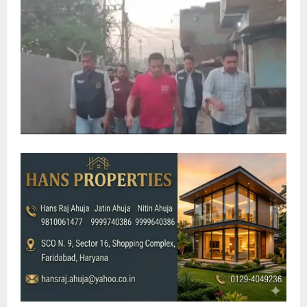
E
N
U