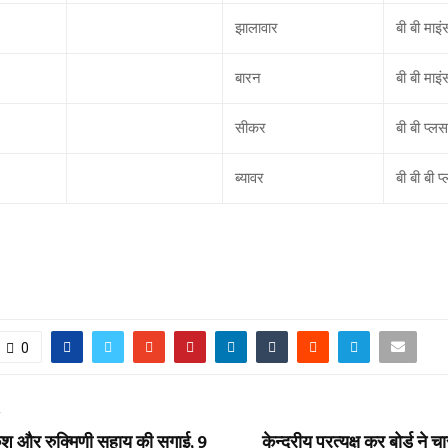
झालावार
बी बी माइं
बारन
बी बी माइं
सीकर
बी बी प्लस
ब्यावर
बी बी बी प
0
T
ेश और रुक्मिणी सहाय की सगाई, 9
केन्‍द्रीय प्रत्‍यक्ष कर बोर्ड न