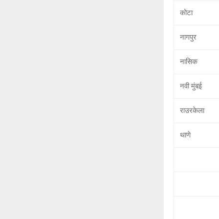
कोटा
नागपुर
नासिक
नवी मुंबई
राउरकेला
थाणे