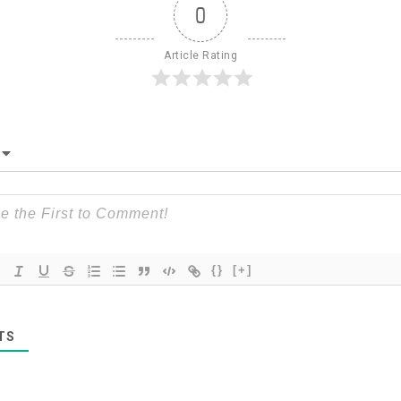
0
Article Rating
{}
[+]
TS