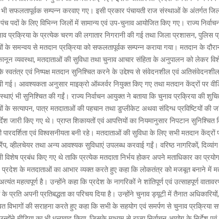
नाव भी सफलतापूर्वक सम्पन्न करवाए गए। इसी प्रकार पंचायती राज संस्थाओं के अंतर्गत जि
पंच पदों के लिए विभिन्न जिलों में सामान्य एवं उप-चुनाव आयोजित किए गए। राज्य निर्वाच
ुनाव प्रक्रिया के प्रत्येक चरण की लगातार निगरानी की गई तथा जिला प्रशासन, पुलिस प
ों के समन्वय से मतदान प्रक्रिया को सफलतापूर्वक सम्पन्न कराया गया। मतदान के दौ
षा, कानून व्यवस्था, मतदाताओं की सुविधा तथा चुनाव आचार संहिता के अनुपालन को लेकर वि
कि स्वतंत्र एवं निष्पक्ष मतदान सुनिश्चित करने के उद्देश्य से संवेदनशील एवं अतिसंवेदनशील
ी गई। आवश्यकता अनुसार माइक्रो ऑब्जर्वर नियुक्त किए गए तथा मतदान केंद्रों पर वीडि
स्थाएं भी सुनिश्चित की गईं। राज्य निर्वाचन आयुक्त ने बताया कि चुनाव प्रक्रिया की शुच
ं के सत्यापन, पात्र मतदाताओं की पहचान तथा डुप्लीकेट अथवा संदिग्ध प्रविष्टियों की 
देश जारी किए गए थे। प्राप्त शिकायतों एवं आपत्तियों का नियमानुसार निपटान सुनिश्चित 
ी पारदर्शिता एवं विश्वसनीयता बनी रहे। मतदाताओं की सुविधा के लिए सभी मतदान केंद्रों
, रैंप, व्हीलचेयर तथा अन्य आवश्यक सुविधाएं उपलब्ध करवाई गईं। वरिष्ठ नागरिकों, दिव्यां
ी विशेष प्रबंध किए गए थे ताकि प्रत्येक मतदाता निर्भय होकर अपने मताधिकार का प्रय
ने प्रदेश के मतदाताओं का आभार व्यक्त करते हुए कहा कि लोकतंत्र को मजबूत बनाने में 
्यंत महत्वपूर्ण है। उन्होंने कहा कि प्रदेश के नागरिकों ने शांतिपूर्ण एवं उत्साहपूर्ण वाता
ं के प्रति अपनी प्रतिबद्धता का परिचय दिया है। उन्होंने चुनाव ड्यूटी में तैनात अधिकारियों,
धित विभागों की सराहना करते हुए कहा कि सभी के सहयोग एवं समर्पण से चुनाव प्रक्रिया 
न्होंने मीडिया का भी धन्यवाद किया, जिसके माध्यम से राज्य निर्वाचन आयोग के निर्देश ए