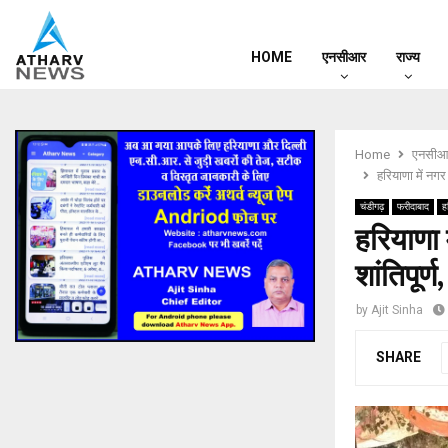
HOME
एनसीआर
राज्य
Home
एनसीआ
हरियाणा में नगर 
चंडीगढ़
फरीदाबाद
ह
हरियाणा 
शांतिपूर्ण
by
Ajit Sinha
SHARE