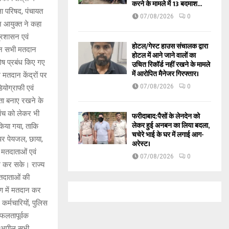
करने के मामले में 13 बदमाश...
ला परिषद, पंचायत
07/08/2026
0
न आयुक्त ने कहा
्रशासन एवं
होटल/गेस्ट हाउस संचालक द्वारा
रान सभी मतदान
होटल में आने जाने वालों का
शेष प्रबंध किए गए
उचित रिकॉर्ड नहीं रखने के मामले
में आरोपित मैनेजर गिरफ्तार।
 मतदान केंद्रों पर
07/08/2026
0
योग्राफी एवं
िता बनाए रखने के
जांच को लेकर भी
फरीदाबाद:पैसों के लेनदेन को
लेकर हुई अनबन का लिया बदला,
किया गया, ताकि
चचेरे भाई के घर में लगाई आग-
 पर पेयजल, छाया,
अरेस्ट।
ग मतदाताओं एवं
07/08/2026
0
ोग कर सके। राज्य
मतदाताओं की
वरण में मतदान कर
 कर्मचारियों, पुलिस
सफलतापूर्वक
वं अपील सभी