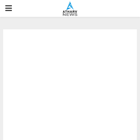
P
R
I
M
A
R
Y
M