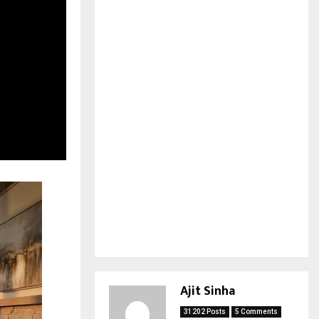
Ajit Sinha
31202 Posts
5 Comments