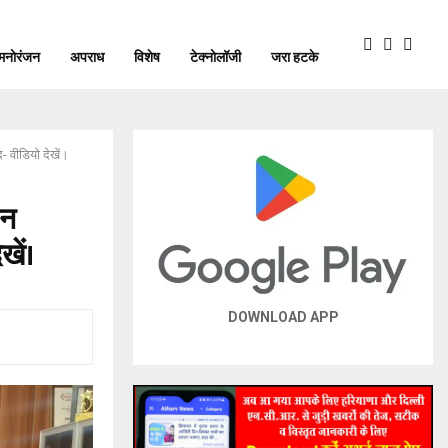
मनोरंजन
अपराध
विशेष
टेक्नोलॉजी
जरा हटके
- वीडियो देखें।
ीन
खें।
DOWNLOAD APP