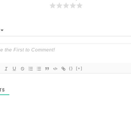
{}
[+]
TS