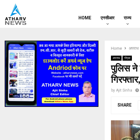
HOME
एनसीआर
राज्य
Home
अपराध
अपराध
नोएडा
पुलिस ने
गिरफ्तार
by
Ajit Sinha
SHARE