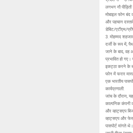
लगभग नौ पीड़ितों
मोबाइल फोन बंद क
और पहचान दस्तावे
डेबिट/एटीएम/प्रीप
3. मोहम्मद शहजाद 
दर्जी के रूप में,
जाने के बाद, वह
प्रभावित हो गए। 
इकट्ठा करने के ब
फोन में फरार मास्
एक भारतीय पासपो
कार्यप्रणाली:
जांच के दौरान, य
काल्पनिक कंपनी क
और व्हाट्सएप बिज
व्हाट्सएप और फेसब
पासपोर्ट मांगते 