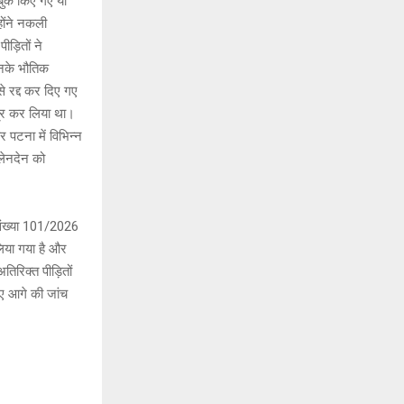
 बुक किए गए या
होंने नकली
ड़ितों ने
उनके भौतिक
े रद्द कर दिए गए
त्र कर लिया था।
 पटना में विभिन्न
 लेनदेन को
ंख्या 101/2026
िया गया है और
िरिक्त पीड़ितों
िए आगे की जांच