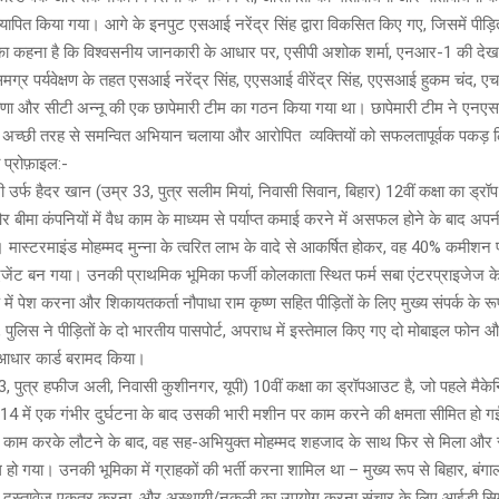
पित किया गया। आगे के इनपुट एसआई नरेंद्र सिंह द्वारा विकसित किए गए, जिसमें पीड़
 कहना है कि विश्वसनीय जानकारी के आधार पर, एसीपी अशोक शर्मा, एनआर-1 की दे
 समग्र पर्यवेक्षण के तहत एसआई नरेंद्र सिंह, एएसआई वीरेंद्र सिंह, एएसआई हुकम चंद, 
राणा और सीटी अन्नू की एक छापेमारी टीम का गठन किया गया था। छापेमारी टीम ने एनएसप
क अच्छी तरह से समन्वित अभियान चलाया और आरोपित व्यक्तियों को सफलतापूर्वक पकड़ 
 प्रोफ़ाइल:-
ी उर्फ हैदर खान (उम्र 33, पुत्र सलीम मियां, निवासी सिवान, बिहार) 12वीं कक्षा का ड्र
 और बीमा कंपनियों में वैध काम के माध्यम से पर्याप्त कमाई करने में असफल होने के बाद 
। मास्टरमाइंड मोहम्मद मुन्ना के त्वरित लाभ के वादे से आकर्षित होकर, वह 40% कमीश
एजेंट बन गया। उनकी प्राथमिक भूमिका फर्जी कोलकाता स्थित फर्म सबा एंटरप्राइजेज 
 में पेश करना और शिकायतकर्ता नौपाधा राम कृष्ण सहित पीड़ितों के लिए मुख्य संपर्क के र
 पुलिस ने पीड़ितों के दो भारतीय पासपोर्ट, अपराध में इस्तेमाल किए गए दो मोबाइल फोन 
आधार कार्ड बरामद किया।
, पुत्र हफीज अली, निवासी कुशीनगर, यूपी) 10वीं कक्षा का ड्रॉपआउट है, जो पहले मैकेन
014 में एक गंभीर दुर्घटना के बाद उसकी भारी मशीन पर काम करने की क्षमता सीमित ह
 काम करके लौटने के बाद, वह सह-अभियुक्त मोहम्मद शहजाद के साथ फिर से मिला और
ल हो गया। उनकी भूमिका में ग्राहकों की भर्ती करना शामिल था – मुख्य रूप से बिहार, बंग
े दस्तावेज एकत्र करना, और अस्थायी/नकली का उपयोग करना संचार के लिए आईडी सि