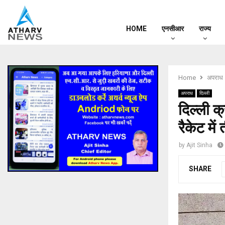
HOME
एनसीआर
राज्य
Home
अपराध
अपराध
दिल्ली
दिल्ली क
रैकेट मे
by
Ajit Sinha
SHARE