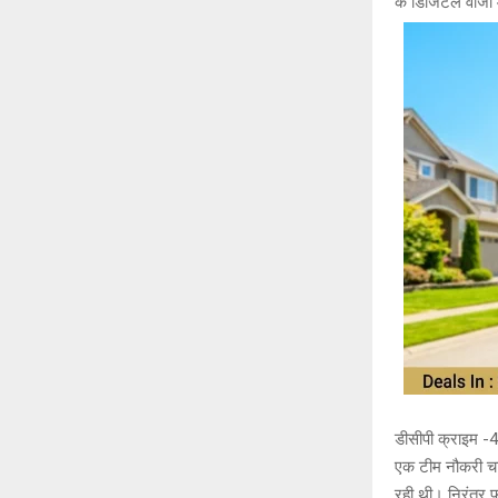
के डिजिटल वीजा औ
डीसीपी क्राइम -4
एक टीम नौकरी चाह
रही थी। निरंतर फ