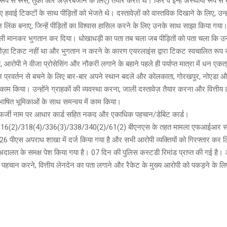
 रूप से रूस, तुर्की और अज़रबैजान के लिए) तैयार करते थे। फिर वे इन्हें अस्थायी रूप से
गए हवाई टिकटों के साथ पीड़ितों को भेजते थे। दस्तावेज़ों को वास्तविक दिखाने के लिए, उन्
िंक बनाए, जिन्हें पीड़ितों का विश्वास हासिल करने के लिए उनके साथ साझा किया गया।पी
सली मानकर भुगतान कर दिया। धोखाधड़ी का पता तब चला जब पीड़ितों को पता चला कि 
वीज़ा टिकट नहीं था और भुगतान न करने के कारण एयरलाइंस द्वारा टिकट स्वचालित रूप स
रोपी ने वीजा प्रोसेसिंग और नौकरी लगाने के बहाने पहले ही पर्याप्त मात्रा में धन एक
न प्रवर्तन से बचने के लिए बार-बार अपने स्थान बदले और कोलकाता, गोरखपुर, नोएडा और
 काम किया। उन्होंने ग्राहकों की व्यवस्था करना, जाली दस्तावेज़ तैयार करना और वित्तीय
भाषित भूमिकाओं के साथ समन्वय में काम किया।
े फर्जी नाम पर आधार कार्ड सहित नकद और एकाधिक पहचान/डेबिट कार्ड।
 316(2)/318(4)/336(3)/338/340(2)/61(2) बीएनएस के तहत मामला एफआईआर स
6 पीएस अपराध शाखा में दर्ज किया गया है और सभी आरोपी व्यक्तियों को गिरफ्तार कर ल
त अदालत के समक्ष पेश किया गया है। 07 दिन की पुलिस कस्टडी रिमांड प्राप्त की गई है। अत
पहचान करने, वित्तीय लेनदेन का पता लगाने और रैकेट के मुख्य आरोपी को पकड़ने के ल