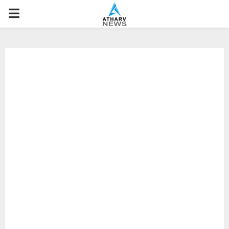
P
R
I
M
A
R
Y
M