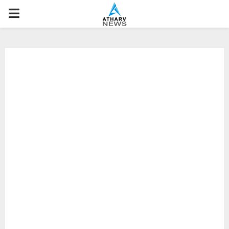
P
R
I
M
A
R
Y
M