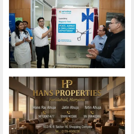
E
N
U