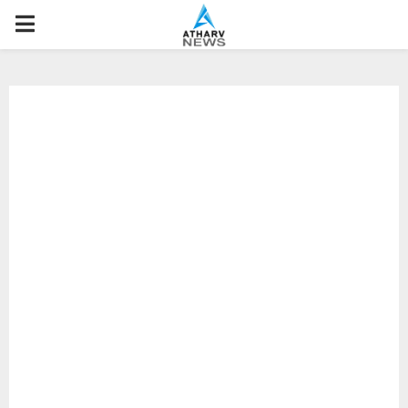
P
R
I
M
A
R
Y
M