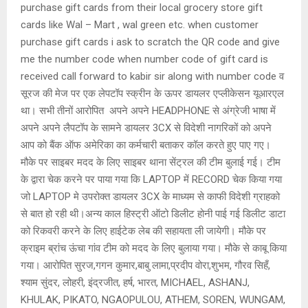
purchase gift cards from their local grocery store gift
cards like Wal – Mart , wal green etc. when customer
purchase gift cards i ask to scratch the QR code and give
me the number code when number code of gift card is
received call forward to kabir sir along with number code व
सूरज की मेज पर एक लेपटॉप स्क्रीन के ऊपर डायलर एप्लीकेसन यूआरएल
था। सभी तीनों आरोपित अपने अपने HEADPHONE से अंग्रेजी भाषा में
अपने अपने लैपटॉप के सामने डायलर 3CX से विदेशी नागरिकों को अपने
आप को बैंक ऑफ अमेरिका का कर्मचारी बताकर कॉल करते हुए पाए गए।
मौके पर साइबर मदद के लिए साइबर थाना सेंट्रल की टीम बुलाई गई। टीम
के द्वारा चेक करने पर पाया गया कि LAPTOP में RECORD चेक किया गया
जो LAPTOP मे उपरोक्त डायलर 3CX के माध्यम से काफी विदेशी ग्राहको
से बात हो रही थी।अन्य काल हिस्ट्री ऑटो डिलीट होनी पाई गई डिलीट डाटा
को रिकवरी करने के लिए हाईटेक लेब की सहायता ली जायेगी। मौके पर
क्राइम ब्रांच ऊंचा गांव टीम को मदद के लिए बुलाया गया। मौके से काबू किया
गया। आरोपित सुरज,गगन कुमार,बाबु लामा,प्रदीप वोरा,शुभम, गौरव सिहँ,
श्याम सुंदर, लोहरी, इंद्रजीत, हर्ष, भारत, MICHAEL, ASHANJ,
KHULAK, PIKATO, NGAOPULOU, ATHEM, SOREN, WUNGAM,