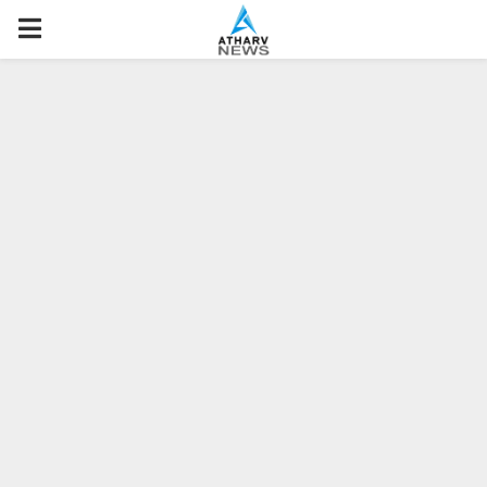
P
R
I
M
A
R
Y
M