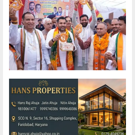
E
N
U