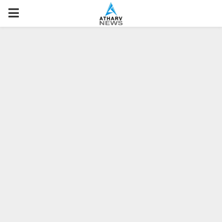
P
R
I
M
A
R
Y
M