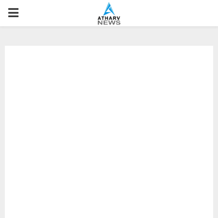
P
R
I
M
A
R
Y
M