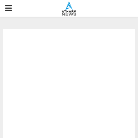
P
R
I
M
A
R
Y
M