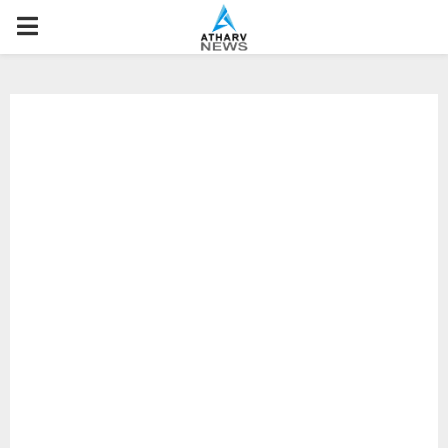
P
R
I
M
A
R
Y
M