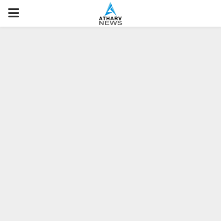
P
R
I
M
A
R
Y
M