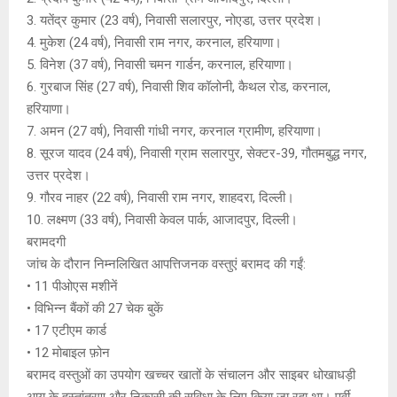
3. यतेंद्र कुमार (23 वर्ष), निवासी सलारपुर, नोएडा, उत्तर प्रदेश।
4. मुकेश (24 वर्ष), निवासी राम नगर, करनाल, हरियाणा।
5. विनेश (37 वर्ष), निवासी चमन गार्डन, करनाल, हरियाणा।
6. गुरबाज सिंह (27 वर्ष), निवासी शिव कॉलोनी, कैथल रोड, करनाल,
हरियाणा।
7. अमन (27 वर्ष), निवासी गांधी नगर, करनाल ग्रामीण, हरियाणा।
8. सूरज यादव (24 वर्ष), निवासी ग्राम सलारपुर, सेक्टर-39, गौतमबुद्ध नगर,
उत्तर प्रदेश।
9. गौरव नाहर (22 वर्ष), निवासी राम नगर, शाहदरा, दिल्ली।
10. लक्ष्मण (33 वर्ष), निवासी केवल पार्क, आजादपुर, दिल्ली।
बरामदगी
जांच के दौरान निम्नलिखित आपत्तिजनक वस्तुएं बरामद की गईं:
• 11 पीओएस मशीनें
• विभिन्न बैंकों की 27 चेक बुकें
• 17 एटीएम कार्ड
• 12 मोबाइल फ़ोन
बरामद वस्तुओं का उपयोग खच्चर खातों के संचालन और साइबर धोखाधड़ी
आय के हस्तांतरण और निकासी की सुविधा के लिए किया जा रहा था। पूर्वी