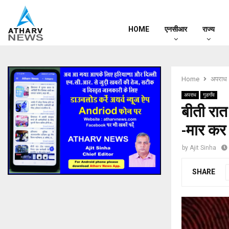
HOME
एनसीआर
राज्य
Home
अपराध
अपराध
गुडगाँव
बीती रात
-मार कर
by
Ajit Sinha
SHARE