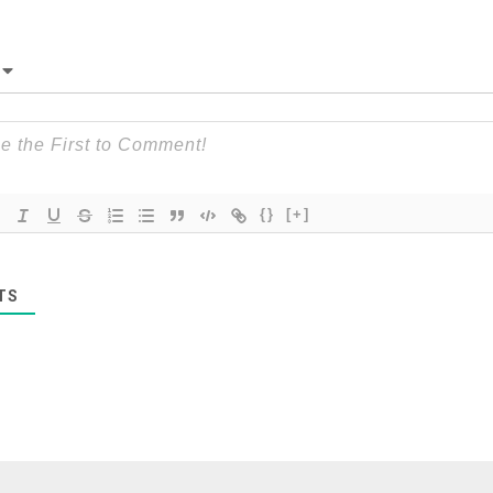
{}
[+]
TS