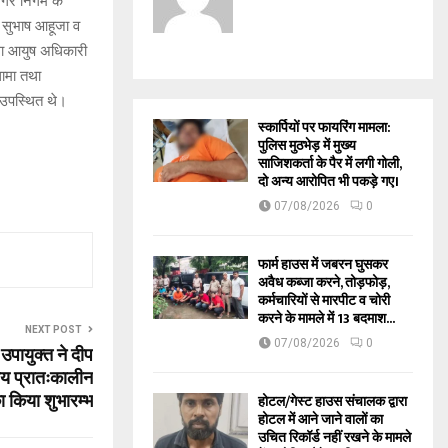
नगर निगम के
द सुभाष आहूजा व
िला आयुष अधिकारी
धामा तथा
 उपस्थित थे।
स्कार्पियों पर फायरिंग मामला:
पुलिस मुठभेड़ में मुख्य
साजिशकर्ता के पैर में लगी गोली,
दो अन्य आरोपित भी पकड़े गए।
07/08/2026
0
फार्म हाउस में जबरन घुसकर
अवैध कब्जा करने, तोड़फोड़,
कर्मचारियों से मारपीट व चोरी
करने के मामले में 13 बदमाश...
NEXT POST
07/08/2026
0
उपायुक्त ने दीप
य प्रातःकालीन
ा किया शुभारम्भ
होटल/गेस्ट हाउस संचालक द्वारा
होटल में आने जाने वालों का
उचित रिकॉर्ड नहीं रखने के मामले