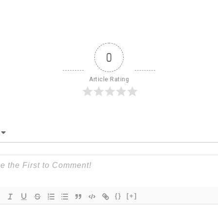
0
Article Rating
{}
[+]