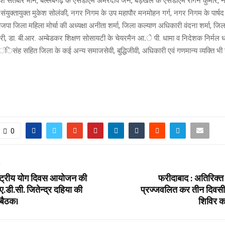
धीश सतबीर मान, बल्लबगढ़ के एसडीएम अमरदीप जैन, बड़खल के एसडीएम रीगन कुमार, 
युक्तायुक्त मुकेश सोलंकी, नगर निगम के उप महापौर मनमोहन गर्ग, नगर निगम के पार्ष
ाजपा जिला महिला मोर्चा की अध्यक्षा अनीता शर्मा, जिला कल्याण अधिकारी वंदना शर्मा, ज
ी, डा. बी.आर. अम्बेडकर शिक्षण सोसायटी के चेयरमैन आ.े पी. धामा व निदेशक निर्मल 
िसंह सहित जिला के कई अन्य समाजसेवी, बुद्धिजीवी, अधिकारी एवं गणमान्य व्यक्ति भी
0
T
्राष्ट्रीय योग दिवस आयोजन की
फरीदाबाद : अतिरिक्त 
ें ए.डी.सी. जितेन्द्र दहिया की
प्रज्जवलित कर तीन दिवसी
ई बैठक।
शिविर क