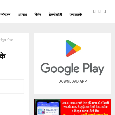
मनोरंजन
अपराध
विशेष
टेक्नोलॉजी
जरा हटके
, विपुल गोयल
के
DOWNLOAD APP