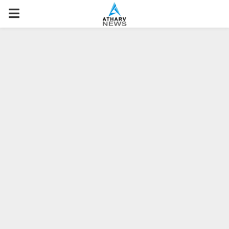
P
R
I
M
A
R
Y
M