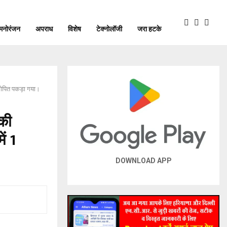
मनोरंजन
अपराध
विशेष
टेक्नोलॉजी
जरा हटके
1 आरोपित पकड़ा गया।
 की
ं 1
DOWNLOAD APP