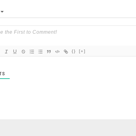
{}
[+]
TS