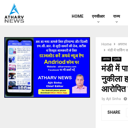
HOME
एनसीआर
राज्य
Home
अपराध
मंडी में पार्कि
अपराध
गुडगाँव
मंडी में 
नुकीला ह
आरोपित 
by
Ajit Sinha
SHARE