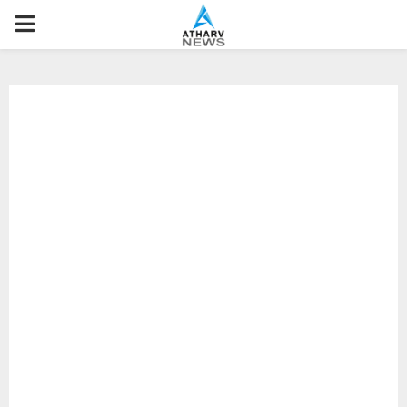
P
R
I
M
A
R
Y
M