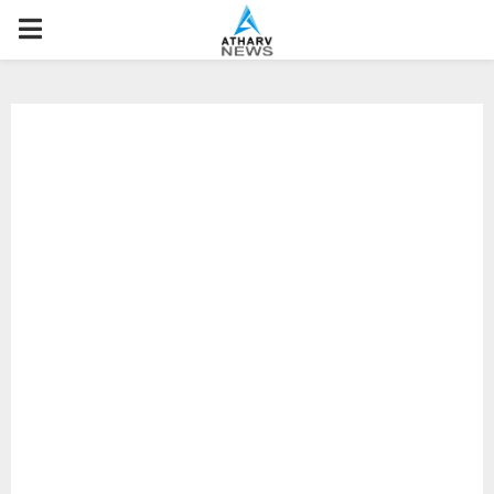
P
R
I
M
A
R
Y
M