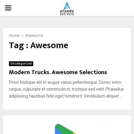
P
R
Home
Awesome
I
Tag : Awesome
M
Uncategorized
Modern Trucks. Awesome Selections
A
Proin tristique elit et augue varius pellentesque. Donec enim
R
neque, vulputate et commodo in, tristique sed velit. Phasellus
adipiscing faucibus felis eget hendrerit. Vestibulum aliquet...
Y
M