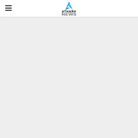
P
R
I
M
A
R
Y
M