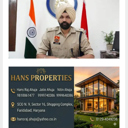
E
N
U