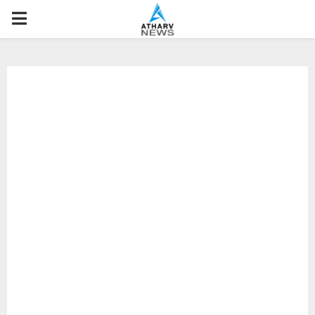
P
R
I
M
A
R
Y
M