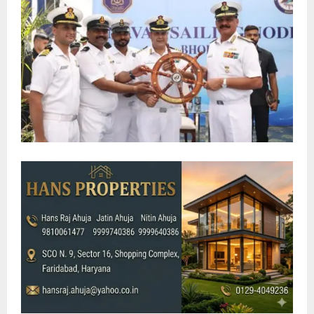
E
N
U