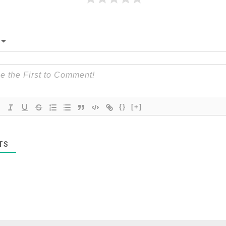
{}
[+]
TS