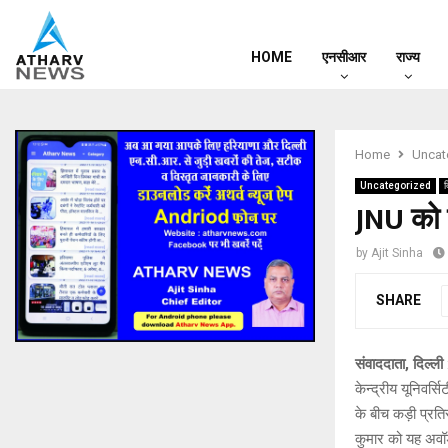
HOME
एनसीआर
राज्य
Home
Uncat
Uncategorized
द
JNU को म
by
Ajit Sinha
SHARE
संवाददाता, दिल्ली
केन्द्रीय यूनिवर्
के बीच कड़ी प्रति
कुमार को यह अवॉर