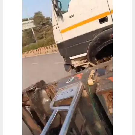
E
N
U