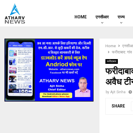
HOME
एनसीआर
राज्य
Home
एनसीआ
फरीदाबाद: गांव 
फरीदाबाद
फरीदाबाद
अवैध टीन
by
Ajit Sinha
SHARE