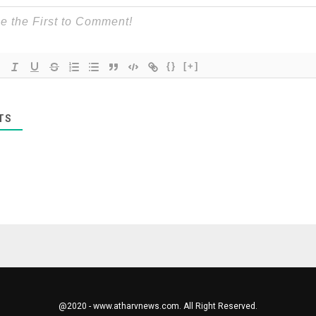
{}
[+]
TS
@2020 - www.atharvnews.com. All Right Reserved.