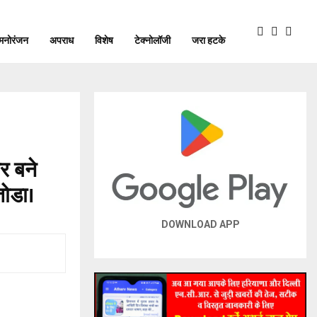
मनोरंजन
अपराध
विशेष
टेक्नोलॉजी
जरा हटके
र बने
तोडा।
DOWNLOAD APP