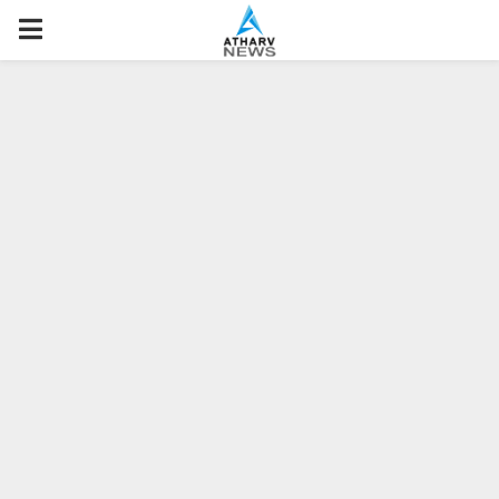
P
R
I
M
A
R
Y
M