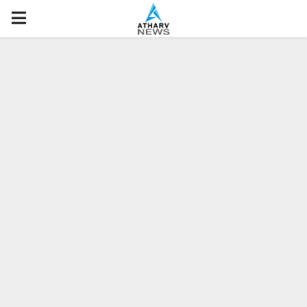
P
R
I
M
A
R
Y
M