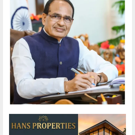
E
N
U