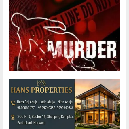
E
N
U