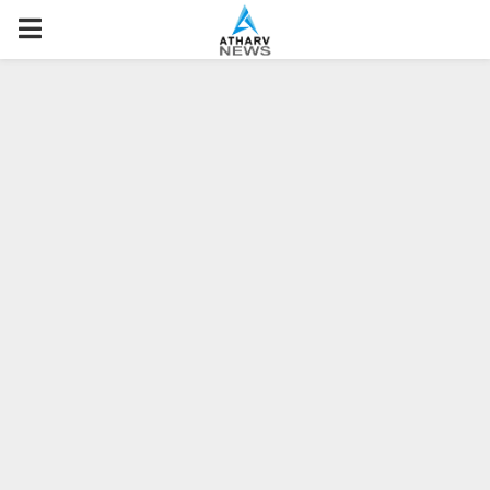
P
R
I
M
A
R
Y
M