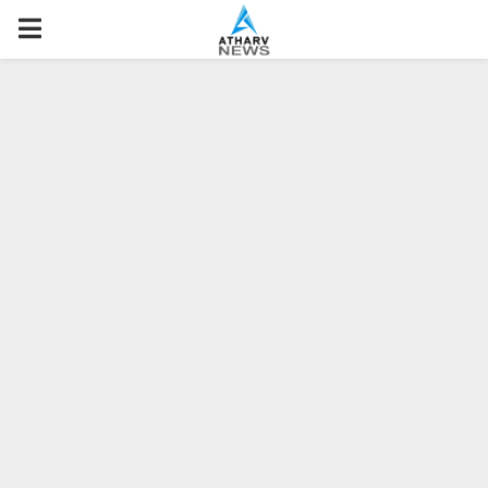
P
R
I
M
A
R
Y
M