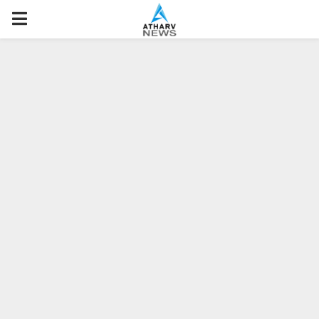
P
R
I
M
A
R
Y
M