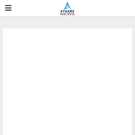
P
R
I
M
A
R
Y
M