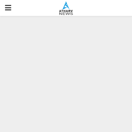
P
R
I
M
A
R
Y
M