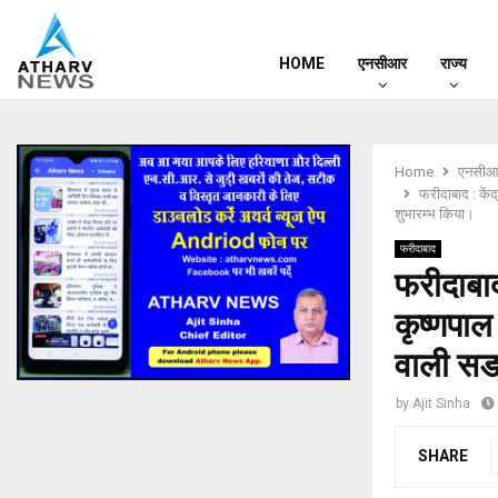
HOME
एनसीआर
राज्य
Home
एनसीआ
फरीदाबाद : कें
शुभारम्भ किया।
फरीदाबाद
फरीदाबाद
कृष्णपाल
वाली सड
by
Ajit Sinha
SHARE