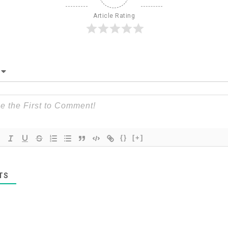
Article Rating
{}
[+]
TS